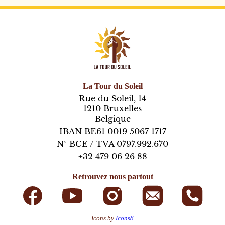
La Tour du Soleil
Rue du Soleil, 14
1210 Bruxelles
Belgique
IBAN BE61 0019 5067 1717
N° BCE / TVA 0797.992.670
+32 479 06 26 88
Retrouvez nous partout
Facebook
Youtube
Instagram
E-mail
Télé
Icons by
Icons8